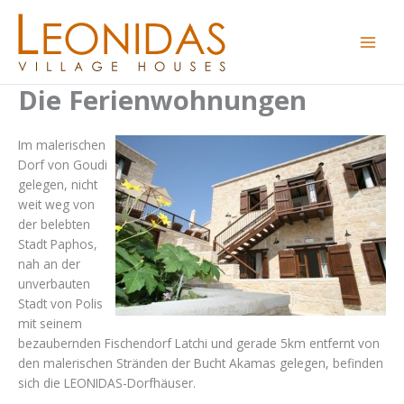
Zum
Inhalt
springen
Die Ferienwohnungen
Im malerischen
Dorf von Goudi
gelegen, nicht
weit weg von
der belebten
Stadt Paphos,
nah an der
unverbauten
Stadt von Polis
mit seinem
bezaubernden Fischendorf Latchi und gerade 5km entfernt von
den malerischen Stränden der Bucht Akamas gelegen, befinden
sich die LEONIDAS-Dorfhäuser.